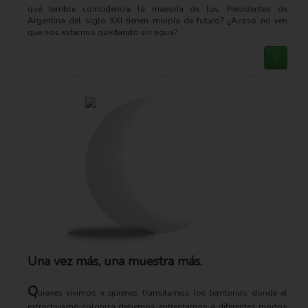
qué terrible coincidencia la mayoría de los Presidentes de
Argentina del siglo XXI tienen miopía de futuro? ¿Acaso no ven
que nos estamos quedando sin agua?
Una vez más, una muestra más.
Q
uienes vivimos y quienes transitamos los territorios donde el
extractivismo coloniza debemos enfrentarnos a diferentes modos