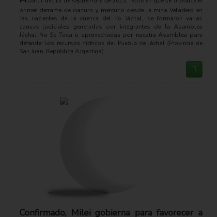
partir del 13 de septiembre de 2015, fecha en que se produce el
primer derrame de cianuro y mercurio desde la mina Veladero en
las nacientes de la cuenca del río Jáchal, se formaron varias
causas judiciales generadas por integrantes de la Asamblea
Jáchal No Se Toca o aprovechadas por nuestra Asamblea para
defender los recursos hídricos del Pueblo de Jáchal (Provincia de
San Juan, República Argentina)
Confirmado, Milei gobierna para favorecer a