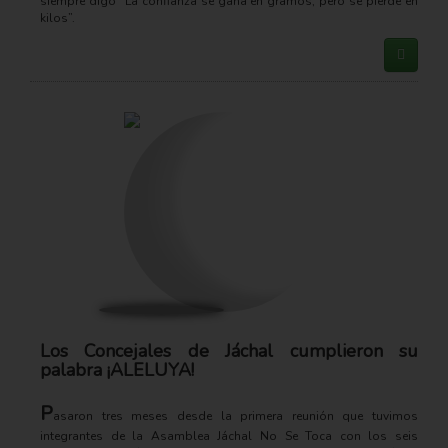
siempre digo “La confianza se gana en gramos, pero se pierde en
kilos”.
Los Concejales de Jáchal cumplieron su
palabra ¡ALELUYA!
P
asaron tres meses desde la primera reunión que tuvimos
integrantes de la Asamblea Jáchal No Se Toca con los seis