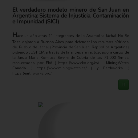
El verdadero modelo minero de San Juan en
Argentina: Sistema de Injusticia, Contaminación
e Impunidad (SICI)
H
ace un año atrás 11 integrantes de la Asamblea Jáchal No Se
Toca viajaron a Buenos Aires para defender los recursos hídricos
del Pueblo de Jáchal (Provincia de San Juan, República Argentina)
pidiendo JUSTICIA a través de la entrega en el Juzgado a cargo de
la Jueza María Romilda Servini de Cubría de las 71.000 firmas
recolectadas por Ekô ( https://www.eko.org/es/ ), MiningWatch
Canada ( https://www.miningwatch.ca/ ) y Earthworks (
https://earthworks.org/ )