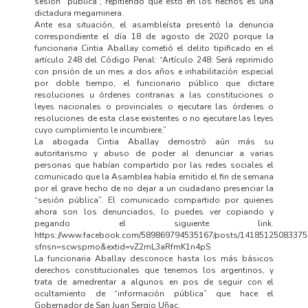
sesión “pública”, repitiendo que esto en los hechos es una
dictadura megaminera.
Ante esa situación, el asambleísta presentó la denuncia
correspondiente el día 18 de agosto de 2020 porque la
funcionaria Cintia Aballay cometió el delito tipificado en el
artículo 248 del Código Penal: “Artículo 248: Será reprimido
con prisión de un mes a dos años e inhabilitación especial
por doble tiempo, el funcionario público que dictare
resoluciones u órdenes contrarias a las constituciones o
leyes nacionales o provinciales o ejecutare las órdenes o
resoluciones de esta clase existentes o no ejecutare las leyes
cuyo cumplimiento le incumbiere.”
La abogada Cintia Aballay demostró aún más su
autoritarismo y abuso de poder al denunciar a varias
personas que habían compartido por las redes sociales el
comunicado que la Asamblea había emitido el fin de semana
por el grave hecho de no dejar a un ciudadano presenciar la
“sesión pública”. El comunicado compartido por quienes
ahora son los denunciados, lo puedes ver copiando y
pegando el siguiente link.
https://www.facebook.com/589869794535167/posts/14185125083375
sfnsn=scwspmo&extid=vZ2mL3aRfmK1n4pS
La funcionaria Aballay desconoce hasta los más básicos
derechos constitucionales que tenemos los argentinos, y
trata de amedrentar a algunos en pos de seguir con el
ocultamiento de “información pública” que hace el
Gobernador de San Juan Sergio Uñac.