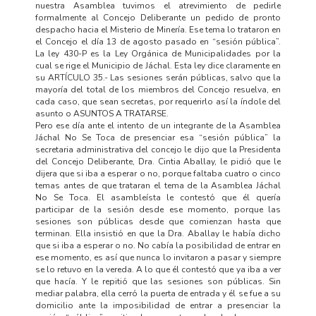
nuestra Asamblea tuvimos el atrevimiento de pedirle
formalmente al Concejo Deliberante un pedido de pronto
despacho hacia el Misterio de Minería. Ese tema lo trataron en
el Concejo el día 13 de agosto pasado en “sesión pública”.
La ley 430-P es la Ley Orgánica de Municipalidades por la
cual se rige el Municipio de Jáchal. Esta ley dice claramente en
su ARTÍCULO 35.- Las sesiones serán públicas, salvo que la
mayoría del total de los miembros del Concejo resuelva, en
cada caso, que sean secretas, por requerirlo así la índole del
asunto o ASUNTOS A TRATARSE.
Pero ese día ante el intento de un integrante de la Asamblea
Jáchal No Se Toca de presenciar esa “sesión pública” la
secretaria administrativa del concejo le dijo que la Presidenta
del Concejo Deliberante, Dra. Cintia Aballay, le pidió que le
dijera que si iba a esperar o no, porque faltaba cuatro o cinco
temas antes de que trataran el tema de la Asamblea Jáchal
No Se Toca. El asambleísta le contestó que él quería
participar de la sesión desde ese momento, porque las
sesiones son públicas desde que comienzan hasta que
terminan. Ella insistió en que la Dra. Aballay le había dicho
que si iba a esperar o no. No cabía la posibilidad de entrar en
ese momento, es así que nunca lo invitaron a pasar y siempre
se lo retuvo en la vereda. A lo que él contestó que ya iba a ver
que hacía. Y le repitió que las sesiones son públicas. Sin
mediar palabra, ella cerró la puerta de entrada y él se fue a su
domicilio ante la imposibilidad de entrar a presenciar la