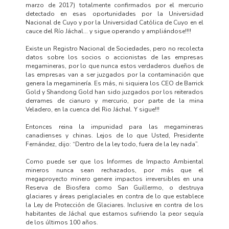
marzo de 2017) totalmente confirmados por el mercurio
detectado en esas oportunidades por la Universidad
Nacional de Cuyo y por la Universidad Católica de Cuyo en el
cauce del Río Jáchal... y sigue operando y ampliándose!!!!
Existe un Registro Nacional de Sociedades, pero no recolecta
datos sobre los socios o accionistas de las empresas
megamineras, por lo que nunca estos verdaderos dueños de
las empresas van a ser juzgados por la contaminación que
genera la megaminería. Es más, ni siquiera los CEO de Barrick
Gold y Shandong Gold han sido juzgados por los reiterados
derrames de cianuro y mercurio, por parte de la mina
Veladero, en la cuenca del Rio Jáchal. Y sigue!!!
Entonces reina la impunidad para las megamineras
canadienses y chinas. Lejos de lo que Usted, Presidente
Fernández, dijo: “Dentro de la ley todo, fuera de la ley nada”.
Como puede ser que los Informes de Impacto Ambiental
mineros nunca sean rechazados, por más que el
megaproyecto minero genere impactos irreversibles en una
Reserva de Biosfera como San Guillermo, o destruya
glaciares y áreas periglaciales en contra de lo que establece
la Ley de Protección de Glaciares. Inclusive en contra de los
habitantes de Jáchal que estamos sufriendo la peor sequía
de los últimos 100 años.