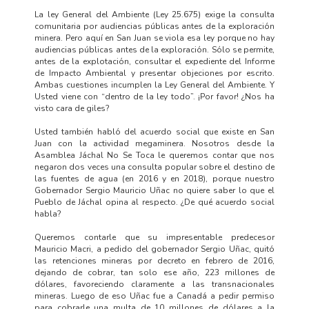
La ley General del Ambiente (Ley 25.675) exige la consulta
comunitaria por audiencias públicas antes de la exploración
minera. Pero aquí en San Juan se viola esa ley porque no hay
audiencias públicas antes de la exploración. Sólo se permite,
antes de la explotación, consultar el expediente del Informe
de Impacto Ambiental y presentar objeciones por escrito.
Ambas cuestiones incumplen la Ley General del Ambiente. Y
Usted viene con “dentro de la ley todo”. ¡Por favor! ¿Nos ha
visto cara de giles?
Usted también habló del acuerdo social que existe en San
Juan con la actividad megaminera. Nosotros desde la
Asamblea Jáchal No Se Toca le queremos contar que nos
negaron dos veces una consulta popular sobre el destino de
las fuentes de agua (en 2016 y en 2018), porque nuestro
Gobernador Sergio Mauricio Uñac no quiere saber lo que el
Pueblo de Jáchal opina al respecto. ¿De qué acuerdo social
habla?
Queremos contarle que su impresentable predecesor
Mauricio Macri, a pedido del gobernador Sergio Uñac, quitó
las retenciones mineras por decreto en febrero de 2016,
dejando de cobrar, tan solo ese año, 223 millones de
dólares, favoreciendo claramente a las transnacionales
mineras. Luego de eso Uñac fue a Canadá a pedir permiso
para cobrarle una multa de 10 millones de dólares a la