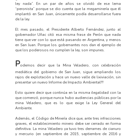
ley nada”. En un par de años se olvidó de ese lema
“peronista” porque se dio cuenta que la megaminería que él
implantó en San Juan, únicamente podía desarrollarse fuera
de la ley.
El mes pasado, el Presidente Alberto Fernández, junto al
gobernador Uñac citó esa misma frase de Perón que nada
tiene que ver con lo que está pasando en Argentina, y menos
en San Juan. Porque los gobernantes nos dan el ejemplo de
que los poderosos no cumplen la ley, son impunes.
P
odemos decir que la Mina Veladero, con celebración
mediática del gobierno de San Juan, sigue ampliando los
rajos de explotación y hace un nuevo valle de lixiviación, sin
presentar un nuevo Informe de Impacto Ambiental!!!
Esto quiere decir que continúa en la misma ilegalidad con la
que comenzó, porque nunca hubo audiencias públicas por la
mina Veladero, que es lo que exige la Ley General del
Ambiente.
Además, el Código de Minería dice que, ante tres infracciones
graves, el establecimiento minero debe ser cerrado en forma
definitiva. La mina Veladero ya tuvo tres derrames de cianuro
y mercurio (en septiembre de 2015, septiembre de 2016 y