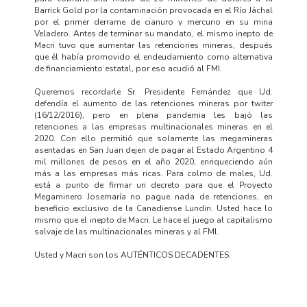
Barrick Gold por la contaminación provocada en el Río Jáchal
por el primer derrame de cianuro y mercurio en su mina
Veladero. Antes de terminar su mandato, el mismo inepto de
Macri tuvo que aumentar las retenciones mineras, después
que él había promovido el endeudamiento como alternativa
de financiamiento estatal, por eso acudió al FMI.
Queremos recordarle Sr. Presidente Fernández que Ud.
defendía el aumento de las retenciones mineras por twiter
(16/12/2016), pero en plena pandemia les bajó las
retenciones a las empresas multinacionales mineras en el
2020. Con ello permitió que solamente las megamineras
asentadas en San Juan dejen de pagar al Estado Argentino 4
mil millones de pesos en el año 2020, enriqueciendo aún
más a las empresas más ricas. Para colmo de males, Ud.
está a punto de firmar un decreto para que el Proyecto
Megaminero Josemaría no pague nada de retenciones, en
beneficio exclusivo de la Canadiense Lundin. Usted hace lo
mismo que el inepto de Macri. Le hace el juego al capitalismo
salvaje de las multinacionales mineras y al FMI.
Usted y Macri son los AUTÉNTICOS DECADENTES.