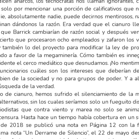
icen anarcos, los tecnócratas nos llaman ignorantes, ci
solo por mencionar una porción de calificativos que n
, absolutamente nadie, puede decirnos mentirosos, na
nan dándonos la razón. Era verdad que el cianuro lle
 que Barrick cambiarían de razón social y después ve
cierto que procesaron ocho empleados y zafaron los ve
y también lo del proyecto para modificar la ley de pro
izado a favor de la megaminería. Cómo también es inneg
idente el cerco mediático que desnudamos. ¡No mentim
uncionarios cuáles son los intereses que deberían def
el bien de la sociedad y no para grupos de poder. Y 
búsqueda de la verdad.
 de cianuro, hemos sufrido el silenciamiento de la m
lternativos, sin los cuales seríamos solo un fueguito di
riodistas que contra viento y marea no solo se anim
los censura. Hasta hace un tiempo había cobertura en un
de 2018 se publicó una nota en Página 12 con la f
misma nota “Un Derrame de Silencio”, el 22 de mayo d