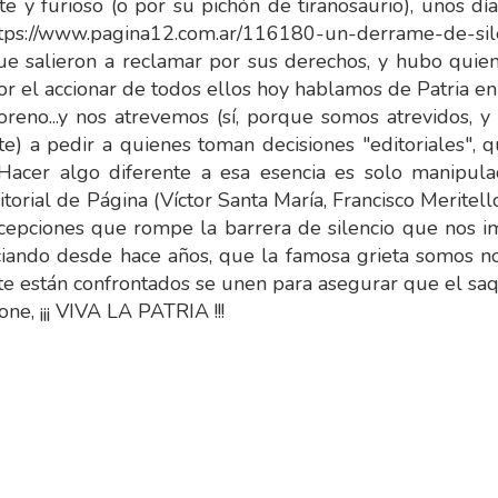
te y furioso (o por su pichón de tiranosaurio), unos 
https://www.pagina12.com.ar/116180-un-derrame-de-sil
que salieron a reclamar por sus derechos, y hubo qui
or el accionar de todos ellos hoy hablamos de Patria en
no...y nos atrevemos (sí, porque somos atrevidos, y 
te) a pedir a quienes toman decisiones "editoriales", 
. Hacer algo diferente a esa esencia es solo manipula
torial de Página (Víctor Santa María, Francisco Meritel
epciones que rompe la barrera de silencio que nos im
iando desde hace años, que la famosa grieta somos no
e están confrontados se unen para asegurar que el saq
e, ¡¡¡ VIVA LA PATRIA !!!