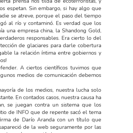
erta prensa nos tilda de ecoterroristas, y
os espetan. Sin embargo, si hay algo que
die se atreve, porque el paso del tiempo
gó al río y contaminó. Es verdad que los
nía una empresa china, la Shandong Gold,
rdaderos responsables. Era cierto lo del
tección de glaciares para darle cobertura
able la relación íntima entre gobiernos y
os!
ender. A ciertos científicos tuvimos que
a algunos medios de comunicación debemos
ayoría de los medios, nuestra lucha solo
stante. En contados casos, nuestra causa ha
an, se juegan contra un sistema que los
 sitio de INFO que de repente sacó el tema
irma de Darío Aranda con un título que
esapareció de la web seguramente por las