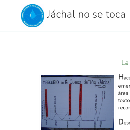
Jáchal no se toca
La
H
ac
emer
área
text
recon
D
es