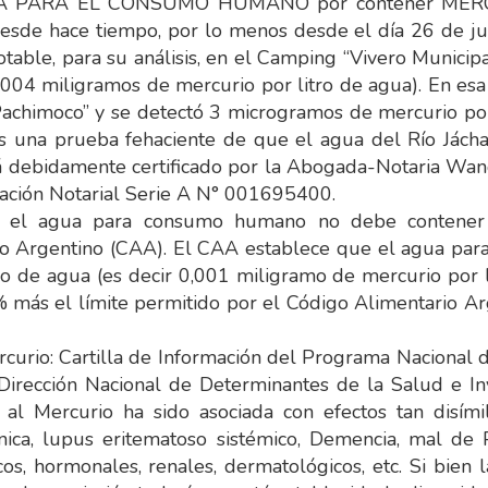
 PARA EL CONSUMO HUMANO por contener MERCURIO
desde hace tiempo, por lo menos desde el día 26 de ju
table, para su análisis, en el Camping “Vivero Munici
0,004 miligramos de mercurio por litro de agua). En e
 Pachimoco” y se detectó 3 microgramos de mercurio por
es una prueba fehaciente de que el agua del Río Jách
tá debidamente certificado por la Abogada-Notaria Wa
ación Notarial Serie A N° 001695400.
 el agua para consumo humano no debe contener e
rio Argentino (CAA). El CAA establece que el agua p
o de agua (es decir 0,001 miligramo de mercurio por l
 más el límite permitido por el Código Alimentario Ar
rio: Cartilla de Información del Programa Nacional 
irección Nacional de Determinantes de la Salud e Inv
 al Mercurio ha sido asociada con efectos tan disími
nica, lupus eritematoso sistémico, Demencia, mal de P
s, hormonales, renales, dermatológicos, etc. Si bien la