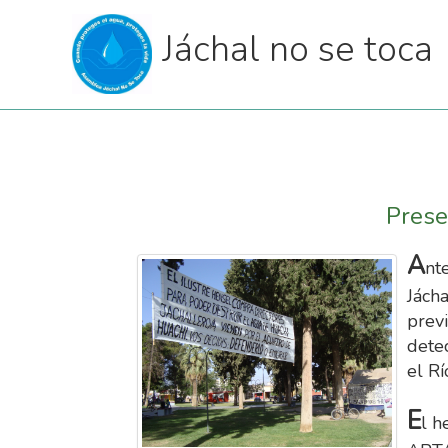
Jáchal no se toca
Prese
A
nt
Jách
previ
dete
el Rí
E
l h