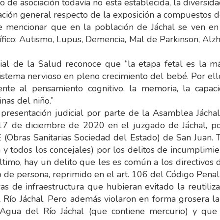
do de asociación todavía no está establecida, la diversi
ción general respecto de la exposición a compuestos d
 mencionar que en la población de Jáchal se ven en
ico: Autismo, Lupus, Demencia, Mal de Parkinson, Alzhe
ial de la Salud reconoce que “la etapa fetal es la má
stema nervioso en pleno crecimiento del bebé. Por ello,
ente al pensamiento cognitivo, la memoria, la capac
nas del niño.”
 presentación judicial por parte de la Asamblea Jácha
17 de diciembre de 2020 en el juzgado de Jáchal, p
 (Obras Sanitarias Sociedad del Estado) de San Juan. 
y todos los concejales) por los delitos de incumplimie
ltimo, hay un delito que les es común a los directivos 
 de persona, reprimido en el art. 106 del Código Penal
s de infraestructura que hubieran evitado la reutiliza
 Río Jáchal. Pero además violaron en forma grosera la
gua del Río Jáchal (que contiene mercurio) y que s