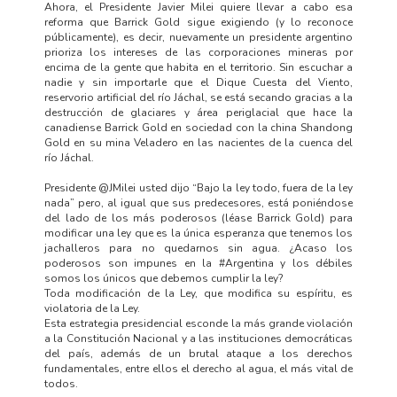
Ahora, el Presidente Javier Milei quiere llevar a cabo esa
reforma que Barrick Gold sigue exigiendo (y lo reconoce
públicamente), es decir, nuevamente un presidente argentino
prioriza los intereses de las corporaciones mineras por
encima de la gente que habita en el territorio. Sin escuchar a
nadie y sin importarle que el Dique Cuesta del Viento,
reservorio artificial del río Jáchal, se está secando gracias a la
destrucción de glaciares y área periglacial que hace la
canadiense Barrick Gold en sociedad con la china Shandong
Gold en su mina Veladero en las nacientes de la cuenca del
río Jáchal.
Presidente @JMilei usted dijo “Bajo la ley todo, fuera de la ley
nada” pero, al igual que sus predecesores, está poniéndose
del lado de los más poderosos (léase Barrick Gold) para
modificar una ley que es la única esperanza que tenemos los
jachalleros para no quedarnos sin agua. ¿Acaso los
poderosos son impunes en la #Argentina y los débiles
somos los únicos que debemos cumplir la ley?
Toda modificación de la Ley, que modifica su espíritu, es
violatoria de la Ley.
Esta estrategia presidencial esconde la más grande violación
a la Constitución Nacional y a las instituciones democráticas
del país, además de un brutal ataque a los derechos
fundamentales, entre ellos el derecho al agua, el más vital de
todos.