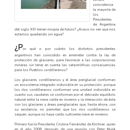
coincidencia
la mayoría de
los
Presidentes
de Argentina
del siglo XXI tienen miopía de futuro? ¿Acaso no ven que nos
estamos quedando sin agua?
¿P
or qué o por cuánto los distintos presidentes
argentinos han coincidido en arremeter contra la ley de
protección de glaciares, para favorecer a las corporaciones
mineras sin tener en cuenta las catastróficas consecuencias
para los Pueblos cordilleranos?
Los glaciares cordilleranos y el área periglacial conforman
un ecosistema integrado indivisible en su protección, porque
los ríos cordilleranos conforman una unidad indivisible en
cuanto sus caudales se conforman por el delicado equilibrio
natural entre la nieve caída en invierno y la interacción de ésta
con los glaciares y áreas periglaciales que, hasta ahora, con
su existencia, no permiten que los ríos cordilleranos se
sequen, aunque no haya caído suficiente nieve en invierno.
Primero fue la Presidenta Cristina Fernández de Kirchner, quien
en el año 2008, después de una reunión con Peter Munk