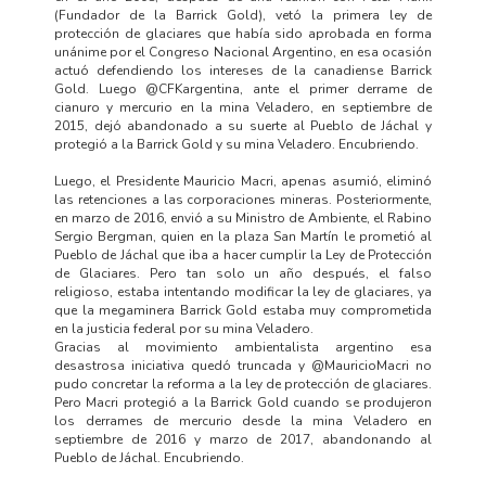
(Fundador de la Barrick Gold), vetó la primera ley de
protección de glaciares que había sido aprobada en forma
unánime por el Congreso Nacional Argentino, en esa ocasión
actuó defendiendo los intereses de la canadiense Barrick
Gold. Luego @CFKargentina, ante el primer derrame de
cianuro y mercurio en la mina Veladero, en septiembre de
2015, dejó abandonado a su suerte al Pueblo de Jáchal y
protegió a la Barrick Gold y su mina Veladero. Encubriendo.
Luego, el Presidente Mauricio Macri, apenas asumió, eliminó
las retenciones a las corporaciones mineras. Posteriormente,
en marzo de 2016, envió a su Ministro de Ambiente, el Rabino
Sergio Bergman, quien en la plaza San Martín le prometió al
Pueblo de Jáchal que iba a hacer cumplir la Ley de Protección
de Glaciares. Pero tan solo un año después, el falso
religioso, estaba intentando modificar la ley de glaciares, ya
que la megaminera Barrick Gold estaba muy comprometida
en la justicia federal por su mina Veladero.
Gracias al movimiento ambientalista argentino esa
desastrosa iniciativa quedó truncada y @MauricioMacri no
pudo concretar la reforma a la ley de protección de glaciares.
Pero Macri protegió a la Barrick Gold cuando se produjeron
los derrames de mercurio desde la mina Veladero en
septiembre de 2016 y marzo de 2017, abandonando al
Pueblo de Jáchal. Encubriendo.