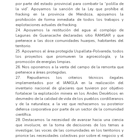
por parte del estado provincial para combatir la “polilla de
la vid”. Apoyamos la sanción de la Ley que prohíbe el
fracking en la provincia de Mendoza, apoyamos la
prohibición de forma inmediata de todos los trabajos y
explotaciones actuales de fracking.
24. Apoyamos la restitución del agua al complejo de
Lagunas de Guanacache declaradas sitio RAMSAR y que
pertenece a las doce comunidades huarpes, habitantes del
territorio.
25. Apoyamos al área protegida Uspallata-Polvareda, todos
los proyectos que promueven la agroecología, y la
promoción de energías limpias.
26. Nos oponemos a la venta del campo de la remonta que
pertenece a áreas protegidas.
27. Repudiamos los criterios técnicos ilegales
implementados por el IANIGLA en la realización del
inventario nacional de glaciares que tuvieron por objetivo
fortalecer la explotación minera en los Andes Desérticos en
desmedro de la calidad de vida de los pueblos cordilleranos
y de la naturaleza; a la vez que rechazamos su posterior
defensa corporativa por parte de un sector de la comunidad
científica.
28. Destacamos la necesidad de avanzar hacia una ciencia
que involucre, en la toma de decisiones de los temas a
investigar, las voces de las comunidades en los territorios y
priorice las necesidades colectivas por sobre el negocio y el