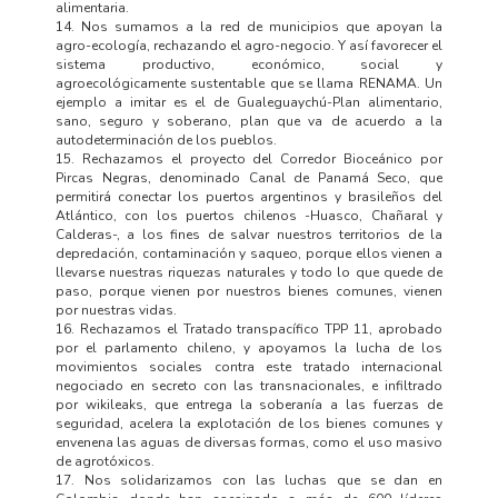
alimentaria.
14. Nos sumamos a la red de municipios que apoyan la
agro-ecología, rechazando el agro-negocio. Y así favorecer el
sistema productivo, económico, social y
agroecológicamente sustentable que se llama RENAMA. Un
ejemplo a imitar es el de Gualeguaychú-Plan alimentario,
sano, seguro y soberano, plan que va de acuerdo a la
autodeterminación de los pueblos.
15. Rechazamos el proyecto del Corredor Bioceánico por
Pircas Negras, denominado Canal de Panamá Seco, que
permitirá conectar los puertos argentinos y brasileños del
Atlántico, con los puertos chilenos -Huasco, Chañaral y
Calderas-, a los fines de salvar nuestros territorios de la
depredación, contaminación y saqueo, porque ellos vienen a
llevarse nuestras riquezas naturales y todo lo que quede de
paso, porque vienen por nuestros bienes comunes, vienen
por nuestras vidas.
16. Rechazamos el Tratado transpacífico TPP 11, aprobado
por el parlamento chileno, y apoyamos la lucha de los
movimientos sociales contra este tratado internacional
negociado en secreto con las transnacionales, e infiltrado
por wikileaks, que entrega la soberanía a las fuerzas de
seguridad, acelera la explotación de los bienes comunes y
envenena las aguas de diversas formas, como el uso masivo
de agrotóxicos.
17. Nos solidarizamos con las luchas que se dan en