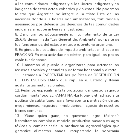
a las comunidades indígenas y a los líderes indígenas y no
indígenas de estos actos cobardes y violentos. No podemos
tolerar que Argentina se integre a la triste lista de las
naciones donde sus líderes son amenazados, torturados y
asesinados por defender los derechos de las comunidades
indígenas a recuperar tierras ancestrales.
8. Denunciamos públicamente el incumplimiento de la Ley
25.675 denominada “Ley General del Ambiente” por parte de
los funcionarios del estado en todo el territorio argentino.
9. Exigimos los estudios de impacto ambiental en el caso de
FRACKING. En esta actividad no existen, pero igual los pozos
están funcionando.
10. Llamamos al pueblo a organizarse para defender los
recursos sociales y naturales y de forma horizontal y directa.
11. Instamos a ENFRENTAR las políticas de DESTRUCCIÓN
DE LOS ESCOSISTEMAS que impulsa el Estado y llevan
adelante las multinacionales.
12. Pedimos especialmente la protección de nuestro sagrado
cordón montañoso EL FAMATINA -La Rioja- y el rechazo a la
política de subterfugio, para favorecer la penetración de las
mega mineras, negocios inmobiliarios, negocio de nuestros
bienes comunes.
13. “Gane quien gane, no queremos agro tóxicos”:
Necesitamos cambiar el modelo productivo basado en agro
tóxicos y caminar hacia la producción agroecológica que
garantice alimentos sanos, recuperando la soberanía