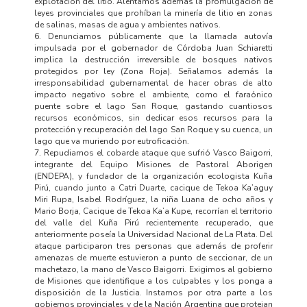
explotación del litio. Alentamos además la promulgación de
leyes provinciales que prohíban la minería de litio en zonas
de salinas, masas de agua y ambientes nativos.
6. Denunciamos públicamente que la llamada autovía
impulsada por el gobernador de Córdoba Juan Schiaretti
implica la destrucción irreversible de bosques nativos
protegidos por ley (Zona Roja). Señalamos además la
irresponsabilidad gubernamental de hacer obras de alto
impacto negativo sobre el ambiente, como el faraónico
puente sobre el lago San Roque, gastando cuantiosos
recursos económicos, sin dedicar esos recursos para la
protección y recuperación del lago San Roque y su cuenca, un
lago que va muriendo por eutroficación.
7. Repudiamos el cobarde ataque que sufrió Vasco Baigorri,
integrante del Equipo Misiones de Pastoral Aborigen
(ENDEPA), y fundador de la organización ecologista Kuña
Pirú, cuando junto a Catri Duarte, cacique de Tekoa Ka’aguy
Miri Rupa, Isabel Rodríguez, la niña Luana de ocho años y
Mario Borja, Cacique de Tekoa Ka’a Kupe, recorrían el territorio
del valle del Kuña Pirú recientemente recuperado, que
anteriormente poseía la Universidad Nacional de La Plata. Del
ataque participaron tres personas que además de proferir
amenazas de muerte estuvieron a punto de seccionar, de un
machetazo, la mano de Vasco Baigorri. Exigimos al gobierno
de Misiones que identifique a los culpables y los ponga a
disposición de la Justicia. Instamos por otra parte a los
gobiernos provinciales y de la Nación Argentina que protejan