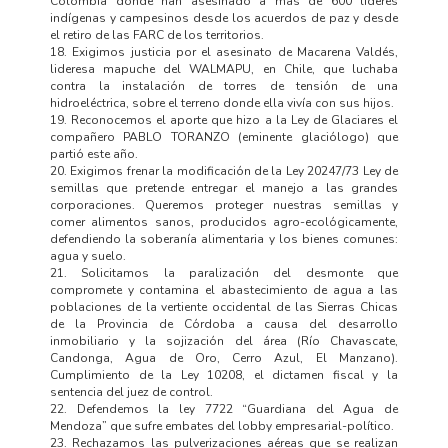
Colombia donde han asesinado a más de 600 líderes
indígenas y campesinos desde los acuerdos de paz y desde
el retiro de las FARC de los territorios.
18. Exigimos justicia por el asesinato de Macarena Valdés,
lideresa mapuche del WALMAPU, en Chile, que luchaba
contra la instalación de torres de tensión de una
hidroeléctrica, sobre el terreno donde ella vivía con sus hijos.
19. Reconocemos el aporte que hizo a la Ley de Glaciares el
compañero PABLO TORANZO (eminente glaciólogo) que
partió este año.
20. Exigimos frenar la modificación de la Ley 20247/73 Ley de
semillas que pretende entregar el manejo a las grandes
corporaciones. Queremos proteger nuestras semillas y
comer alimentos sanos, producidos agro-ecológicamente,
defendiendo la soberanía alimentaria y los bienes comunes:
agua y suelo.
21. Solicitamos la paralización del desmonte que
compromete y contamina el abastecimiento de agua a las
poblaciones de la vertiente occidental de las Sierras Chicas
de la Provincia de Córdoba a causa del desarrollo
inmobiliario y la sojización del área (Río Chavascate,
Candonga, Agua de Oro, Cerro Azul, El Manzano).
Cumplimiento de la Ley 10208, el dictamen fiscal y la
sentencia del juez de control.
22. Defendemos la ley 7722 “Guardiana del Agua de
Mendoza” que sufre embates del lobby empresarial-político.
23. Rechazamos las pulverizaciones aéreas que se realizan