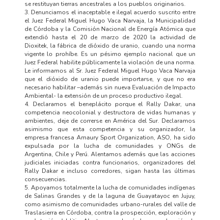
se restituyan tierras ancestrales a los pueblos originarios.
3. Denunciamos el inaceptable e ilegal acuerdo suscrito entre
el Juez Federal Miguel Hugo Vaca Narvaja, la Municipalidad
de Córdoba y la Comisión Nacional de Energía Atómica que
extendió hasta el 20 de marzo de 2020 la actividad de
Dioxitek, la fábrica de dióxido de uranio, cuando una norma
vigente lo prohíbe. Es un pésimo ejemplo nacional que un
Juez Federal habilite públicamente la violación de una norma.
Le informamos al Sr. Juez Federal Miguel Hugo Vaca Narvaja
que el dióxido de uranio puede importarse, y que no era
necesario habilitar –además sin nueva Evaluación de Impacto
Ambiental- la extensión de un proceso productivo ilegal.
4. Declaramos el beneplácito porque el Rally Dakar, una
competencia neocolonial y destructora de vidas humanas y
ambientes, deje de correrse en América del Sur. Declaramos
asimismo que esta competencia y su organizador, la
empresa francesa Amaury Sport Organization, ASO, ha sido
expulsada por la lucha de comunidades y ONGs de
Argentina, Chile y Perú. Alentamos además que las acciones
judiciales iniciadas contra funcionarios, organizadores del
Rally Dakar e incluso corredores, sigan hasta las últimas
consecuencias.
5. Apoyamos totalmente la lucha de comunidades indígenas
de Salinas Grandes y de la laguna de Guayatayoc en Jujuy,
como asimismo de comunidades urbano-rurales del valle de
Traslasierra en Córdoba, contra la prospección, exploración y